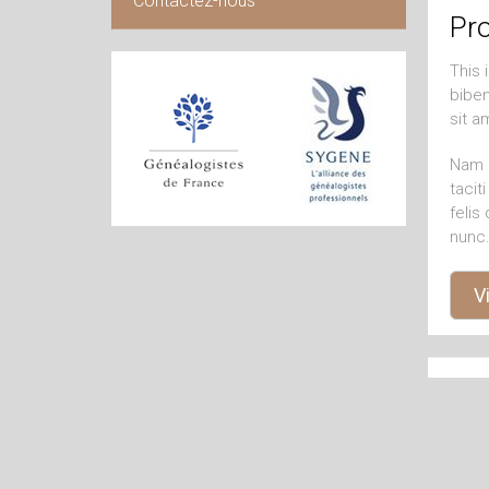
Contactez-nous
Pro
This 
biben
sit a
Nam n
tacit
felis
nunc.
Vi