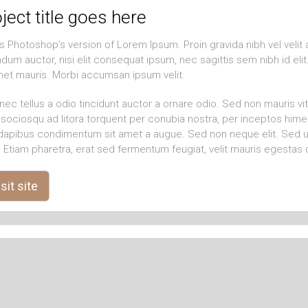
ject title goes here
is Photoshop’s version of Lorem Ipsum. Proin gravida nibh vel velit 
dum auctor, nisi elit consequat ipsum, nec sagittis sem nibh id elit
met mauris. Morbi accumsan ipsum velit.
ec tellus a odio tincidunt auctor a ornare odio. Sed non mauris vit
i sociosqu ad litora torquent per conubia nostra, per inceptos hime
 dapibus condimentum sit amet a augue. Sed non neque elit. Sed 
 Etiam pharetra, erat sed fermentum feugiat, velit mauris egestas 
sit site